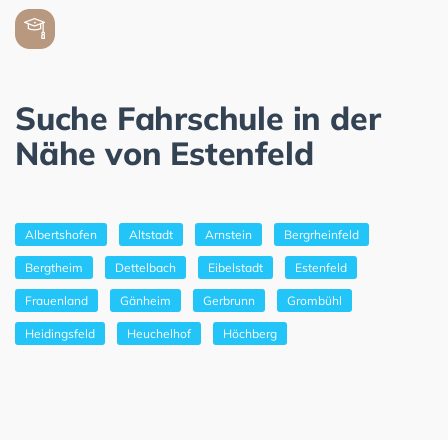
Suche Fahrschule in der
Nähe von Estenfeld
Albertshofen
Altstadt
Arnstein
Bergrheinfeld
Bergtheim
Dettelbach
Eibelstadt
Estenfeld
Frauenland
Gänheim
Gerbrunn
Grombühl
Heidingsfeld
Heuchelhof
Höchberg