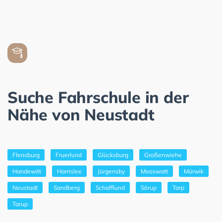
Suche Fahrschule in der
Nähe von Neustadt
Flensburg
Fruerlund
Glücksburg
Großenwiehe
Handewitt
Harrislee
Jürgensby
Mooswatt
Mürwik
Neustadt
Sandberg
Schafflund
Sörup
Tarp
Tarup