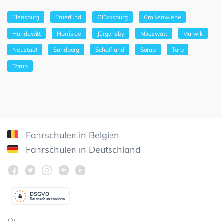
Flensburg
Fruerlund
Glücksburg
Großenwiehe
Handewitt
Harrislee
Jürgensby
Mooswatt
Mürwik
Neustadt
Sandberg
Schafflund
Sörup
Tarp
Tarup
Fahrschulen in Belgien
Fahrschulen in Deutschland
DSGV
O
Datenschutzkonform