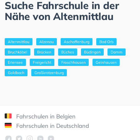
Suche Fahrschule in der
Nähe von Altenmittlau
Altenmittlau
Alzenau
Aschaffenburg
Bad Orb
Bruchköbel
Brücken
Büches
Büdingen
Damm
Erlensee
Freigericht
Froschhausen
Gelnhausen
Goldbach
Großkrotzenburg
Fahrschulen in Belgien
Fahrschulen in Deutschland