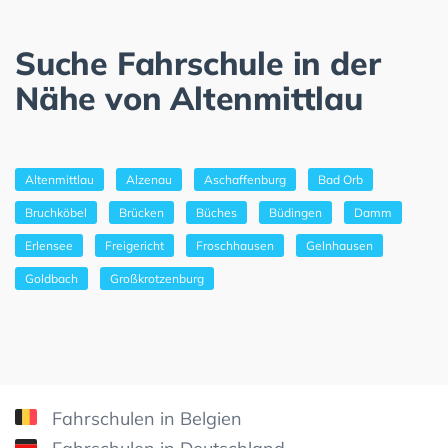
Suche Fahrschule in der
Nähe von Altenmittlau
Altenmittlau
Alzenau
Aschaffenburg
Bad Orb
Bruchköbel
Brücken
Büches
Büdingen
Damm
Erlensee
Freigericht
Froschhausen
Gelnhausen
Goldbach
Großkrotzenburg
Fahrschulen in Belgien