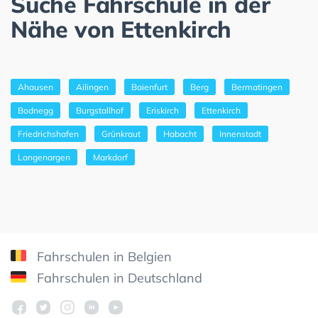
Suche Fahrschule in der
Nähe von Ettenkirch
Ahausen
Ailingen
Baienfurt
Berg
Bermatingen
Bodnegg
Burgstallhof
Eriskirch
Ettenkirch
Friedrichshafen
Grünkraut
Habacht
Innenstadt
Langenargen
Markdorf
Fahrschulen in Belgien
Fahrschulen in Deutschland