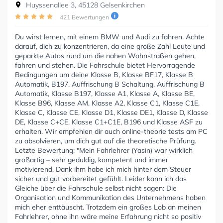
Huyssenallee 3, 45128 Gelsenkirchen
421 Bewertungen
Du wirst lernen, mit einem BMW und Audi zu fahren. Achte
darauf, dich zu konzentrieren, da eine große Zahl Leute und
geparkte Autos rund um die nahen Wohnstraßen gehen,
fahren und stehen. Die Fahrschule bietet Hervorragende
Bedingungen um deine Klasse B, Klasse BF17, Klasse B
Automatik, B197, Auffrischung B Schaltung, Auffrischung B
Automatik, Klasse B197, Klasse A1, Klasse A, Klasse BE,
Klasse B96, Klasse AM, Klasse A2, Klasse C1, Klasse C1E,
Klasse C, Klasse CE, Klasse D1, Klasse DE1, Klasse D, Klasse
DE, Klasse C+CE, Klasse C1+C1E, B196 und Klasse ASF zu
erhalten. Wir empfehlen dir auch online-theorie tests am PC
zu absolvieren, um dich gut auf die theoretische Prüfung.
Letzte Bewertung: "Mein Fahrlehrer (Yasin) war wirklich
großartig – sehr geduldig, kompetent und immer
motivierend. Dank ihm habe ich mich hinter dem Steuer
sicher und gut vorbereitet gefühlt. Leider kann ich das
Gleiche über die Fahrschule selbst nicht sagen: Die
Organisation und Kommunikation des Unternehmens haben
mich eher enttäuscht. Trotzdem ein großes Lob an meinen
Fahrlehrer, ohne ihn wäre meine Erfahrung nicht so positiv