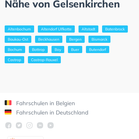
Nähe von Gelsenkirchen
Altenbochum
Altendorf Ulfkotte
Altstadt
Batenbrock
Baukau-Ost
Beckhausen
Bergen
Bismarck
Bochum
Bottrop
Boy
Buer
Butendorf
Castrop
Castrop-Rauxel
Fahrschulen in Belgien
Fahrschulen in Deutschland