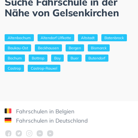
Suche Fahrschule in der
Nähe von Gelsenkirchen
Altenbochum
Altendorf Ulfkotte
Altstadt
Batenbrock
Baukau-Ost
Beckhausen
Bergen
Bismarck
Bochum
Bottrop
Boy
Buer
Butendorf
Castrop
Castrop-Rauxel
Fahrschulen in Belgien
Fahrschulen in Deutschland