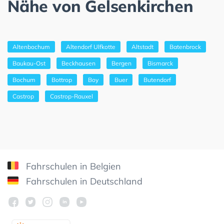
Nähe von Gelsenkirchen
Altenbochum
Altendorf Ulfkotte
Altstadt
Batenbrock
Baukau-Ost
Beckhausen
Bergen
Bismarck
Bochum
Bottrop
Boy
Buer
Butendorf
Castrop
Castrop-Rauxel
Fahrschulen in Belgien
Fahrschulen in Deutschland