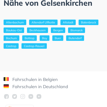
Nähe von Gelsenkirchen
Altenbochum
Altendorf Ulfkotte
Altstadt
Batenbrock
Baukau-Ost
Beckhausen
Bergen
Bismarck
Bochum
Bottrop
Boy
Buer
Butendorf
Castrop
Castrop-Rauxel
Fahrschulen in Belgien
Fahrschulen in Deutschland