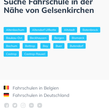
Suche Fahrschule in der
Nähe von Gelsenkirchen
Altenbochum
Altendorf Ulfkotte
Altstadt
Batenbrock
Baukau-Ost
Beckhausen
Bergen
Bismarck
Bochum
Bottrop
Boy
Buer
Butendorf
Castrop
Castrop-Rauxel
Fahrschulen in Belgien
Fahrschulen in Deutschland