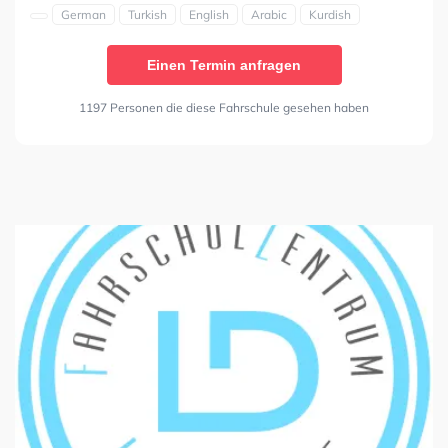
German
Turkish
English
Arabic
Kurdish
Einen Termin anfragen
1197 Personen die diese Fahrschule gesehen haben