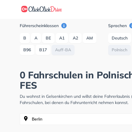
Führerscheinklassen
Sprachen
B
A
BE
A1
A2
AM
Deutsch
B96
B17
Auff-BA
Polnisch
0 Fahrschulen in Polnisc
FES
Du wohnst in Gelsenkirchen und willst deine Fahrerlaubni
Fahrschulen, bei denen du Fahrunterricht nehmen kannst.