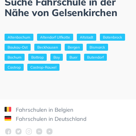
Suche Fahrschule in der
Nähe von Gelsenkirchen
Altenbochum
Altendorf Ulfkotte
Altstadt
Batenbrock
Baukau-Ost
Beckhausen
Bergen
Bismarck
Bochum
Bottrop
Boy
Buer
Butendorf
Castrop
Castrop-Rauxel
Fahrschulen in Belgien
Fahrschulen in Deutschland