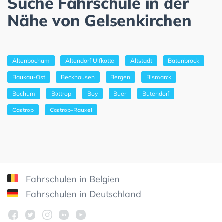
Suche Fahrschule in der
Nähe von Gelsenkirchen
Altenbochum
Altendorf Ulfkotte
Altstadt
Batenbrock
Baukau-Ost
Beckhausen
Bergen
Bismarck
Bochum
Bottrop
Boy
Buer
Butendorf
Castrop
Castrop-Rauxel
Fahrschulen in Belgien
Fahrschulen in Deutschland