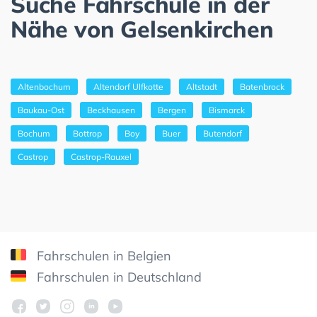
Suche Fahrschule in der
Nähe von Gelsenkirchen
Altenbochum
Altendorf Ulfkotte
Altstadt
Batenbrock
Baukau-Ost
Beckhausen
Bergen
Bismarck
Bochum
Bottrop
Boy
Buer
Butendorf
Castrop
Castrop-Rauxel
Fahrschulen in Belgien
Fahrschulen in Deutschland