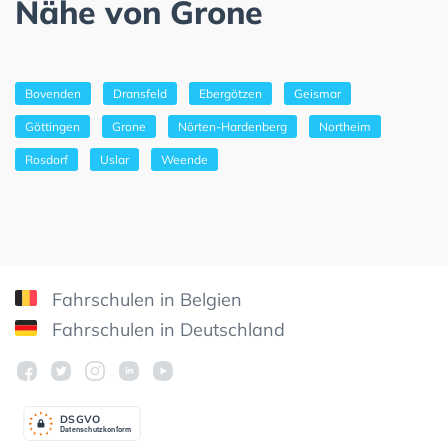
Nähe von Grone
Bovenden
Dransfeld
Ebergötzen
Geismar
Göttingen
Grone
Nörten-Hardenberg
Northeim
Rosdorf
Uslar
Weende
Fahrschulen in Belgien
Fahrschulen in Deutschland
DSGV
O
Datenschutzkonform