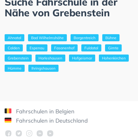
Suche Fahrschule in der
Nähe von Grebenstein
Ahnatal
Bad Wilhelmshöhe
Borgentreich
Bühne
Calden
Espenau
Fasanenhof
Fuldatal
Gimte
Grebenstein
Harleshausen
Hofgeismar
Hohenkirchen
Hümme
Ihringshausen
Fahrschulen in Belgien
Fahrschulen in Deutschland