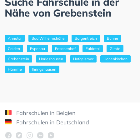
Suche Fahrschule in der
Nähe von Grebenstein
Ahnatal
Bad Wilhelmshöhe
Borgentreich
Bühne
Calden
Espenau
Fasanenhof
Fuldatal
Gimte
Grebenstein
Harleshausen
Hofgeismar
Hohenkirchen
Hümme
Ihringshausen
Fahrschulen in Belgien
Fahrschulen in Deutschland