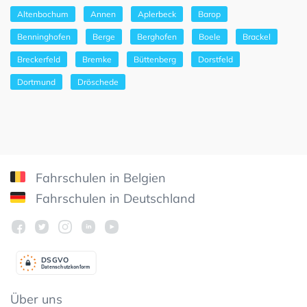
Altenbochum
Annen
Aplerbeck
Barop
Benninghofen
Berge
Berghofen
Boele
Brackel
Breckerfeld
Bremke
Büttenberg
Dorstfeld
Dortmund
Dröschede
Fahrschulen in Belgien
Fahrschulen in Deutschland
DSGV
O
Datenschutzkonform
Über uns