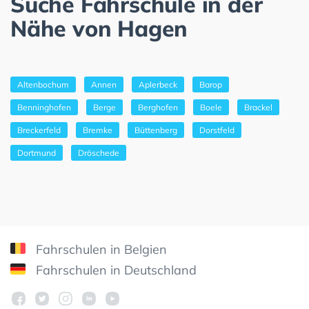
Suche Fahrschule in der
Nähe von Hagen
Altenbochum
Annen
Aplerbeck
Barop
Benninghofen
Berge
Berghofen
Boele
Brackel
Breckerfeld
Bremke
Büttenberg
Dorstfeld
Dortmund
Dröschede
Fahrschulen in Belgien
Fahrschulen in Deutschland