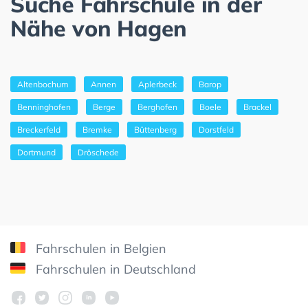
Suche Fahrschule in der
Nähe von Hagen
Altenbochum
Annen
Aplerbeck
Barop
Benninghofen
Berge
Berghofen
Boele
Brackel
Breckerfeld
Bremke
Büttenberg
Dorstfeld
Dortmund
Dröschede
Fahrschulen in Belgien
Fahrschulen in Deutschland