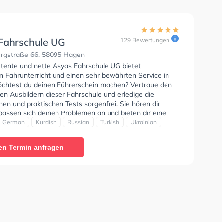
Fahrschule UG
129 Bewertungen
gstraße 66, 58095 Hagen
tente und nette Asyas Fahrschule UG bietet
n Fahrunterricht und einen sehr bewährten Service in
chtest du deinen Führerschein machen? Vertraue den
rten Ausbildern dieser Fahrschule und erledige die
hen und praktischen Tests sorgenfrei. Sie hören dir
passen sich deinen Problemen an und bieten dir eine
ung. Der Unterricht kann auf Englisch, Deutsch,
German
Kurdish
Russian
Turkish
Ukrainian
Russisch, Türkisch und Ukrainisch stattfinden. Die Erste-
 in der Schule. Wir empfehlen dir auch online-theorie
en Termin anfragen
C zu absolvieren, um dich gut auf die theoretische
etzte Bewertung: "Eine super freundliche fahrschule
ngenehme Preise. Die Fahrlehrer sind locker, lustig und
 Habe alles beim ersten Mal bestanden und kann die
e jedem empfehlen."