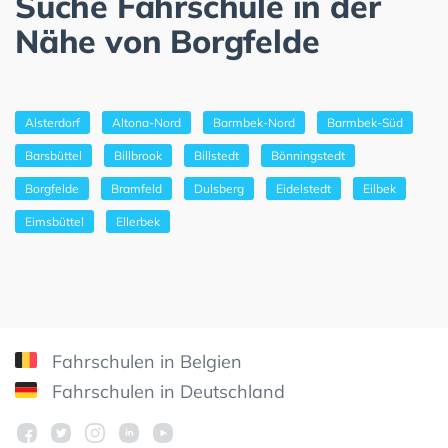
Suche Fahrschule in der
Nähe von Borgfelde
Alsterdorf
Altona-Nord
Barmbek-Nord
Barmbek-Süd
Barsbüttel
Billbrook
Billstedt
Bönningstedt
Borgfelde
Bramfeld
Dulsberg
Eidelstedt
Eilbek
Eimsbüttel
Ellerbek
Fahrschulen in Belgien
Fahrschulen in Deutschland