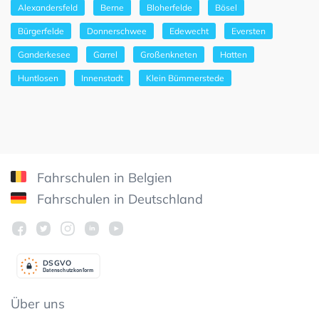
Alexandersfeld
Berne
Bloherfelde
Bösel
Bürgerfelde
Donnerschwee
Edewecht
Eversten
Ganderkesee
Garrel
Großenkneten
Hatten
Huntlosen
Innenstadt
Klein Bümmerstede
Fahrschulen in Belgien
Fahrschulen in Deutschland
DSGV
O
Datenschutzkonform
Über uns