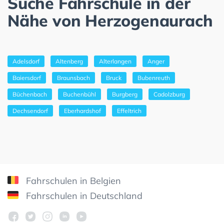
Suche Fahrschule in der
Nähe von Herzogenaurach
Adelsdorf
Altenberg
Alterlangen
Anger
Baiersdorf
Braunsbach
Bruck
Bubenreuth
Büchenbach
Buchenbühl
Burgberg
Cadolzburg
Dechsendorf
Eberhardshof
Effeltrich
Fahrschulen in Belgien
Fahrschulen in Deutschland