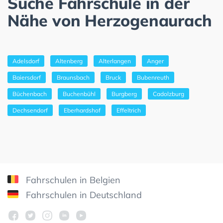
Suche Fahrschule in der
Nähe von Herzogenaurach
Adelsdorf
Altenberg
Alterlangen
Anger
Baiersdorf
Braunsbach
Bruck
Bubenreuth
Büchenbach
Buchenbühl
Burgberg
Cadolzburg
Dechsendorf
Eberhardshof
Effeltrich
Fahrschulen in Belgien
Fahrschulen in Deutschland