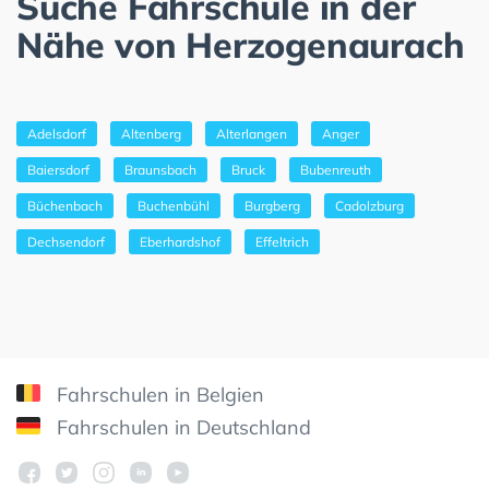
Suche Fahrschule in der
Nähe von Herzogenaurach
Adelsdorf
Altenberg
Alterlangen
Anger
Baiersdorf
Braunsbach
Bruck
Bubenreuth
Büchenbach
Buchenbühl
Burgberg
Cadolzburg
Dechsendorf
Eberhardshof
Effeltrich
Fahrschulen in Belgien
Fahrschulen in Deutschland