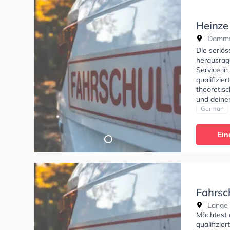
Heinze
Dammst
Die seriös
herausrag
Service i
qualifizie
theoretis
und deine
German
Ein
Fahrsch
Lange S
Möchtest 
qualifizie