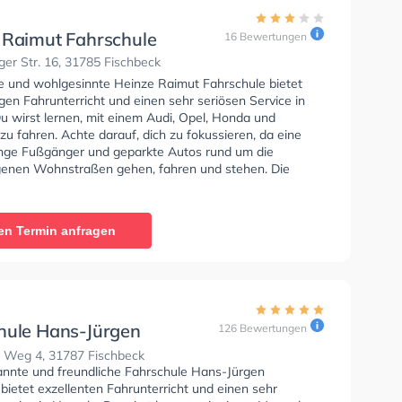
 Raimut Fahrschule
16 Bewertungen
er Str. 16, 31785 Fischbeck
se und wohlgesinnte Heinze Raimut Fahrschule bietet
en Fahrunterricht und einen sehr seriösen Service in
u wirst lernen, mit einem Audi, Opel, Honda und
u fahren. Achte darauf, dich zu fokussieren, da eine
ge Fußgänger und geparkte Autos rund um die
enen Wohnstraßen gehen, fahren und stehen. Die
e bietet Perfekte Bedingungen um deine Klasse A1,
 Klasse A, Klasse BE, Klasse AM und Klasse A2 zu
 In der Heinze Raimut Fahrschule Sie können einen
en Termin anfragen
ine anfragen.
hule Hans-Jürgen
126 Bewertungen
nn
r Weg 4, 31787 Fischbeck
annte und freundliche Fahrschule Hans-Jürgen
ietet exzellenten Fahrunterricht und einen sehr