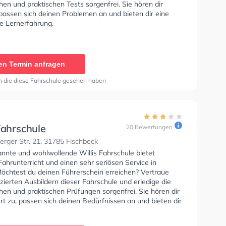
hen und praktischen Tests sorgenfrei. Sie hören dir
passen sich deinen Problemen an und bieten dir eine
he Lernerfahrung.
en Termin anfragen
n die diese Fahrschule gesehen haben
Fahrschule
20 Bewertungen
rger Str. 21, 31785 Fischbeck
annte und wohlwollende Willis Fahrschule bietet
ahrunterricht und einen sehr seriösen Service in
öchtest du deinen Führerschein erreichen? Vertraue
izierten Ausbildern dieser Fahrschule und erledige die
hen und praktischen Prüfungen sorgenfrei. Sie hören dir
rt zu, passen sich deinen Bedürfnissen an und bieten dir
nliche Lernerfahrung. Wir empfehlen dir auch online-
sts am PC zu absolvieren, um dich gut auf die