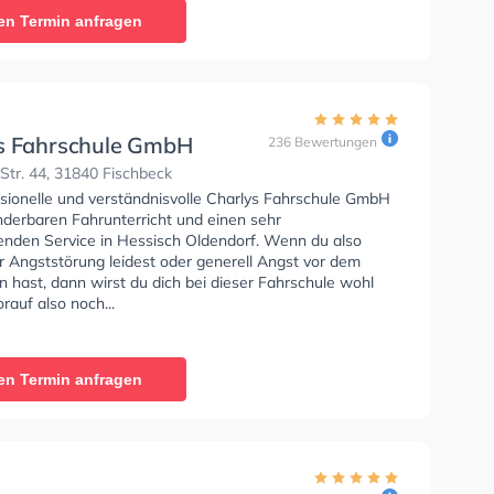
he Prüfung. In der Willis Fahrschule Sie können einen
en Termin anfragen
ine anfragen.
s Fahrschule GmbH
236 Bewertungen
tr. 44, 31840 Fischbeck
ssionelle und verständnisvolle Charlys Fahrschule GmbH
nderbaren Fahrunterricht und einen sehr
enden Service in Hessisch Oldendorf. Wenn du also
r Angststörung leidest oder generell Angst vor dem
 hast, dann wirst du dich bei dieser Fahrschule wohl
rauf also noch...
en Termin anfragen