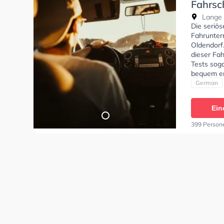
Fahrsc
Lange S
Die seriö
Fahrunter
Oldendorf
dieser Fah
Tests soga
bequem er
German
Ein
399 Person