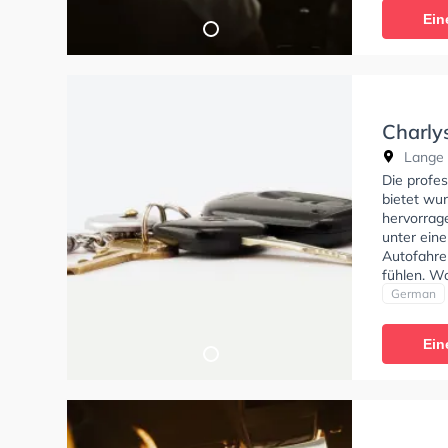
theoretisc
Ein
Termin onl
Charly
Lange S
Die profe
bietet wu
hervorrag
unter eine
Autofahren
fühlen. Wo
German
Ein