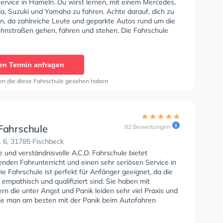
ervice in Hameln. Du wirst lernen, mit einem Mercedes,
, Suzuki und Yamaha zu fahren. Achte darauf, dich zu
en, da zahlreiche Leute und geparkte Autos rund um die
nstraßen gehen, fahren und stehen. Die Fahrschule
rvorragende Bedingungen um deine Klasse A1, Klasse B,
 Klasse BE, Klasse B96, Klasse AM, Klasse BF17, Klasse
 L, Klasse T und Mofa - Prüfbescheinigung zu erhalten.
en Termin anfragen
wertung: "Ich kann die Fahrschule nur empfehlen. Sehr
lehrer, viel gelernt und sehr viel Spaß gehabt."
en die diese Fahrschule gesehen haben
 Fahrschule
82 Bewertungen
 6, 31785 Fischbeck
e und verständnisvolle A.C.O. Fahrschule bietet
nden Fahrunterricht und einen sehr seriösen Service in
e Fahrschule ist perfekt für Anfänger geeignet, da die
 empathisch und qualifiziert sind. Sie haben mit
rn die unter Angst und Panik leiden sehr viel Praxis und
ie man am besten mit der Panik beim Autofahren
ll. In der A.C.O. Fahrschule Sie können einen Termin
ragen.