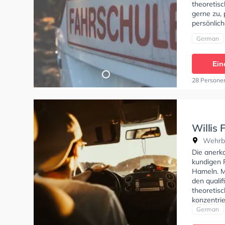
theoretisc
gerne zu, 
persönlic
German
Ein
28 Persone
Willis 
Wehrbe
Die anerk
kundigen F
Hameln. M
den qualif
theoretisc
konzentrie
eine persö
German
theorie te