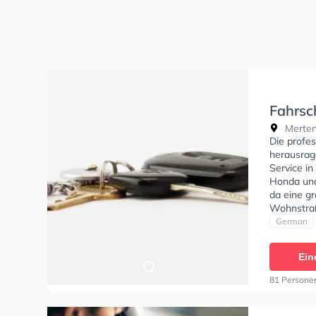
Fahrsc
Merten
Die profes
herausrag
Service in
Honda und 
da eine g
Wohnstraß
Exzellent
German
Klasse BE
Ein
81 Persone