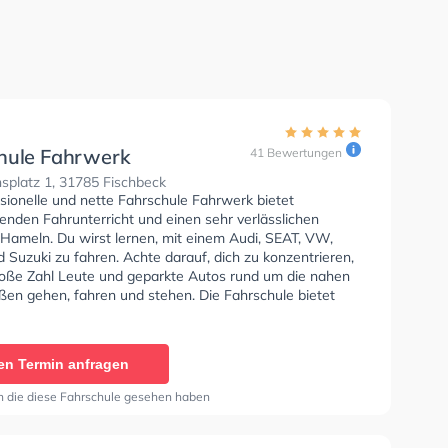
hule Fahrwerk
41 Bewertungen
splatz 1, 31785 Fischbeck
sionelle und nette Fahrschule Fahrwerk bietet
enden Fahrunterricht und einen sehr verlässlichen
 Hameln. Du wirst lernen, mit einem Audi, SEAT, VW,
Suzuki zu fahren. Achte darauf, dich zu konzentrieren,
roße Zahl Leute und geparkte Autos rund um die nahen
en gehen, fahren und stehen. Die Fahrschule bietet
e Bedingungen um deine Klasse A1, Klasse B, Klasse A,
, Klasse B96, Klasse AM und Klasse BF17 zu erhalten.
en Termin anfragen
n die diese Fahrschule gesehen haben