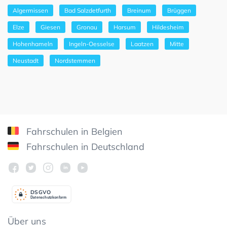
Algermissen
Bad Salzdetfurth
Breinum
Brüggen
Elze
Giesen
Gronau
Harsum
Hildesheim
Hohenhameln
Ingeln-Oesselse
Laatzen
Mitte
Neustadt
Nordstemmen
Fahrschulen in Belgien
Fahrschulen in Deutschland
DSGV
O
Datenschutzkonform
Über uns