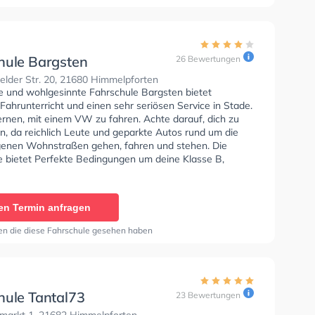
hule Bargsten
26 Bewertungen
lder Str. 20, 21680 Himmelpforten
se und wohlgesinnte Fahrschule Bargsten bietet
Fahrunterricht und einen sehr seriösen Service in Stade.
ernen, mit einem VW zu fahren. Achte darauf, dich zu
n, da reichlich Leute und geparkte Autos rund um die
enen Wohnstraßen gehen, fahren und stehen. Die
e bietet Perfekte Bedingungen um deine Klasse B,
7, Klasse A1, Klasse A, Klasse BE, Klasse B96, Klasse
 A2, Klasse C1E, Klasse D1, Klasse D, Klasse L und
u erhalten. Wir empfehlen dir auch online-theorie tests
en Termin anfragen
bsolvieren, um dich gut auf die theoretische Prüfung.
en die diese Fahrschule gesehen haben
hule Tantal73
23 Bewertungen