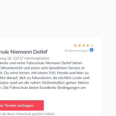
hule Niemann Detlef
92 Bewertungen
eg 19, 21717 Himmelpforten
annte und nette Fahrschule Niemann Detlef bietet
Fahrunterricht und einen sehr bewährten Service in
k. Du wirst lernen, mit einem VW, Honda und Man zu
hte darauf, dich zu fokussieren, da reichlich Leute und
Autos rund um die nahen Wohnstraßen gehen, fahren
n. Die Fahrschule bietet Exzellente Bedingungen um
se A1, Klasse B, Klasse A, Klasse BE, Klasse B96,
, Klasse BF17, Klasse A2, Klasse C1, Klasse C1E, Klasse
CE und Klasse T zu erhalten.
en Termin anfragen
n die diese Fahrschule gesehen haben