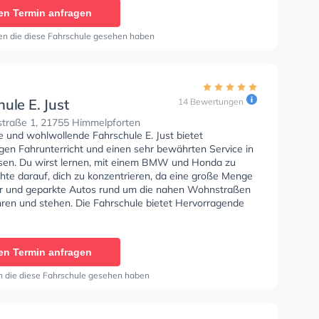
se C und Klasse CE zu erhalten. Wir empfehlen dir auch
en Termin anfragen
orie tests am PC zu absolvieren, um dich gut auf die
he Prüfung.
en die diese Fahrschule gesehen haben
ule E. Just
14 Bewertungen
traße 1, 21755 Himmelpforten
e und wohlwollende Fahrschule E. Just bietet
gen Fahrunterricht und einen sehr bewährten Service in
en. Du wirst lernen, mit einem BMW und Honda zu
hte darauf, dich zu konzentrieren, da eine große Menge
 und geparkte Autos rund um die nahen Wohnstraßen
hren und stehen. Die Fahrschule bietet Hervorragende
en um deine Klasse A1, Klasse B, Klasse A, Klasse BE,
6, Klasse AM, Klasse BF17 und Klasse A2 zu erhalten. In
hule E. Just Sie können einen Termin online anfragen.
en Termin anfragen
n die diese Fahrschule gesehen haben