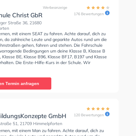
Werbeanzeige
hule Christ GbR
176 Bewertungen
ger Straße 36, 21680
orten
ernen, mit einem SEAT zu fahren. Achte darauf, dich zu
en, da zahlreiche Leute und geparkte Autos rund um die
nstraßen gehen, fahren und stehen. Die Fahrschule
rvorragende Bedingungen um deine Klasse B, Klasse B
, Klasse BE, Klasse B96, Klasse BF17, B197 und Klasse
halten. Die Erste-Hilfe-Kurs in der Schule. Wir
 dir auch online-theorie tests am PC zu absolvieren, um
uf die theoretische Prüfung. Letzte Bewertung: "I had a
 experience with Fahrschule Christ GbR Alfina Baha &
en Termin anfragen
ms. The instructors are friendly, professional, and very
 throughout the learning process. The staff is respectful
 helpful, and the driving lessons are well organized.
re in good condition, and scheduling classes is
. I highly recommend this driving school to anyone
r quality driving education. Regards. Faisal Mumtaz"
BildungsKonzepte GmbH
120 Bewertungen
traße 51, 21709 Himmelpforten
ernen, mit einem Man zu fahren. Achte darauf, dich zu