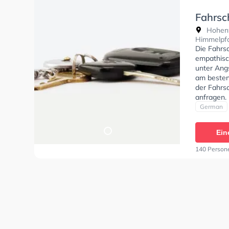
Fahrsc
Hohenw
Himmelpf
Die Fahrsc
empathisch
unter Angs
am besten
der Fahrs
anfragen.
German
Ein
140 Person