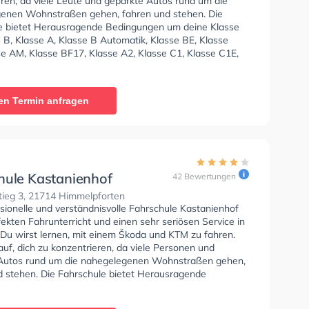
eren, da viele Leute und geparkte Autos rund um die
enen Wohnstraßen gehen, fahren und stehen. Die
e bietet Herausragende Bedingungen um deine Klasse
 B, Klasse A, Klasse B Automatik, Klasse BE, Klasse
se AM, Klasse BF17, Klasse A2, Klasse C1, Klasse C1E,
Klasse CE, Klasse D1, Klasse DE1, Klasse D, Klasse DE,
Klasse T und Mofa - Prüfbescheinigung zu erhalten. Die
e-Kurs in der Schule. In der Quell BildungsKonzepte
en Termin anfragen
können einen Termin online anfragen.
hule Kastanienhof
42 Bewertungen
tieg 3, 21714 Himmelpforten
sionelle und verständnisvolle Fahrschule Kastanienhof
fekten Fahrunterricht und einen sehr seriösen Service in
u wirst lernen, mit einem Škoda und KTM zu fahren.
uf, dich zu konzentrieren, da viele Personen und
Autos rund um die nahegelegenen Wohnstraßen gehen,
d stehen. Die Fahrschule bietet Herausragende
en um deine Klasse A1, Klasse B, Klasse A, Klasse BE,
6, Klasse AM, Klasse BF17, Klasse A2, Klasse C1, Klasse