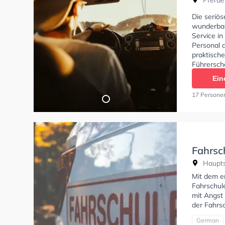
Pferde
Die seriö
wunderbar
Service in
Personal d
praktisch
Führersch
Fahrlehrer
Ein
17 Persone
Fahrsc
Haupts
Mit dem e
Fahrschule
mit Angst
der Fahrs
German