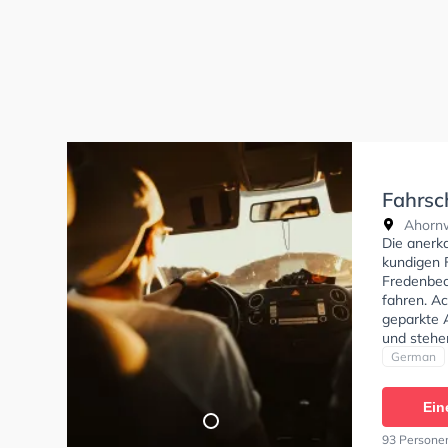
Fahrsc
Ahornw
Die anerk
kundigen 
Fredenbec
fahren. Ac
geparkte 
und stehe
deine Klas
German
Klasse AM
C, Klasse 
Ein
93 Persone