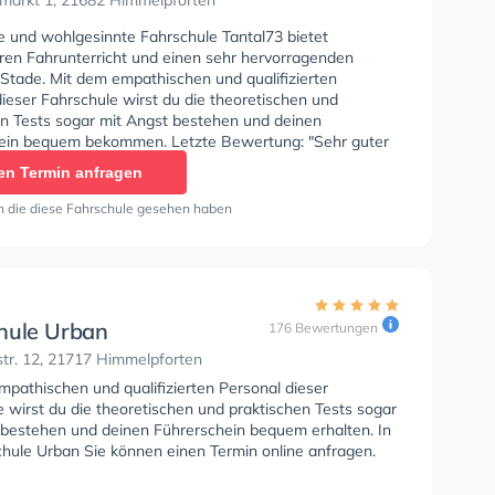
markt 1, 21682 Himmelpforten
se und wohlgesinnte Fahrschule Tantal73 bietet
en Fahrunterricht und einen sehr hervorragenden
 Stade. Mit dem empathischen und qualifizierten
ieser Fahrschule wirst du die theoretischen und
en Tests sogar mit Angst bestehen und deinen
ein bequem bekommen. Letzte Bewertung: "Sehr guter
 und ein echt super Preis bei Fehler sehr gute Reaktion"
en Termin anfragen
n die diese Fahrschule gesehen haben
hule Urban
176 Bewertungen
tr. 12, 21717 Himmelpforten
mpathischen und qualifizierten Personal dieser
 wirst du die theoretischen und praktischen Tests sogar
 bestehen und deinen Führerschein bequem erhalten. In
chule Urban Sie können einen Termin online anfragen.