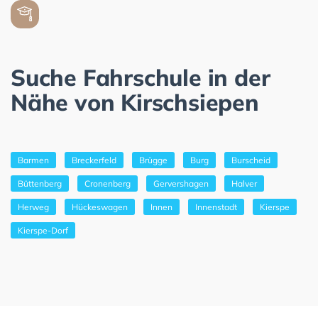
Suche Fahrschule in der
Nähe von Kirschsiepen
Barmen
Breckerfeld
Brügge
Burg
Burscheid
Büttenberg
Cronenberg
Gervershagen
Halver
Herweg
Hückeswagen
Innen
Innenstadt
Kierspe
Kierspe-Dorf