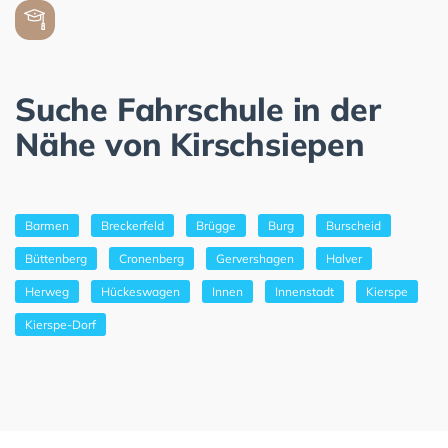
Suche Fahrschule in der
Nähe von Kirschsiepen
Barmen
Breckerfeld
Brügge
Burg
Burscheid
Büttenberg
Cronenberg
Gervershagen
Halver
Herweg
Hückeswagen
Innen
Innenstadt
Kierspe
Kierspe-Dorf