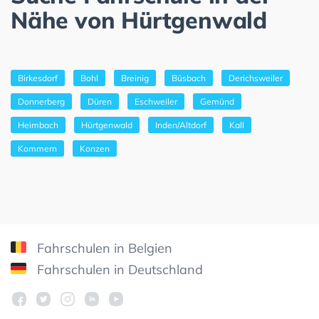
Nähe von Hürtgenwald
Birkesdorf
Bohl
Breinig
Büsbach
Derichsweiler
Donnerberg
Düren
Eschweiler
Gemünd
Heimbach
Hürtgenwald
Inden/Altdorf
Kall
Kommern
Konzen
Fahrschulen in Belgien
Fahrschulen in Deutschland