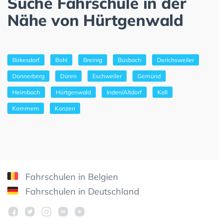
Suche Fahrschule in der
Nähe von Hürtgenwald
Birkesdorf
Bohl
Breinig
Büsbach
Derichsweiler
Donnerberg
Düren
Eschweiler
Gemünd
Heimbach
Hürtgenwald
Inden/Altdorf
Kall
Kommern
Konzen
Fahrschulen in Belgien
Fahrschulen in Deutschland