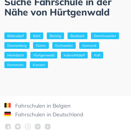
Suche Fahrschule in der
Nähe von Hürtgenwald
Birkesdorf
Bohl
Breinig
Büsbach
Derichsweiler
Donnerberg
Düren
Eschweiler
Gemünd
Heimbach
Hürtgenwald
Inden/Altdorf
Kall
Kommern
Konzen
Fahrschulen in Belgien
Fahrschulen in Deutschland