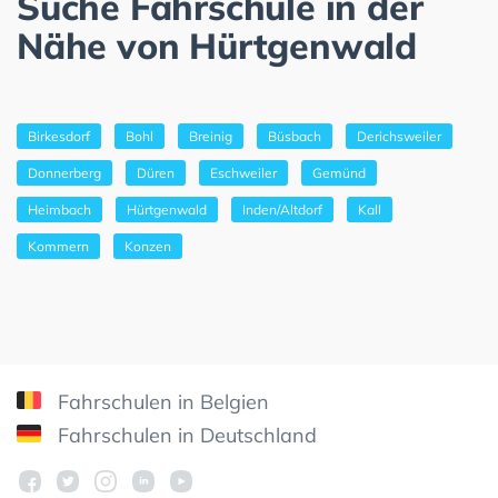
Suche Fahrschule in der
Nähe von Hürtgenwald
Birkesdorf
Bohl
Breinig
Büsbach
Derichsweiler
Donnerberg
Düren
Eschweiler
Gemünd
Heimbach
Hürtgenwald
Inden/Altdorf
Kall
Kommern
Konzen
Fahrschulen in Belgien
Fahrschulen in Deutschland