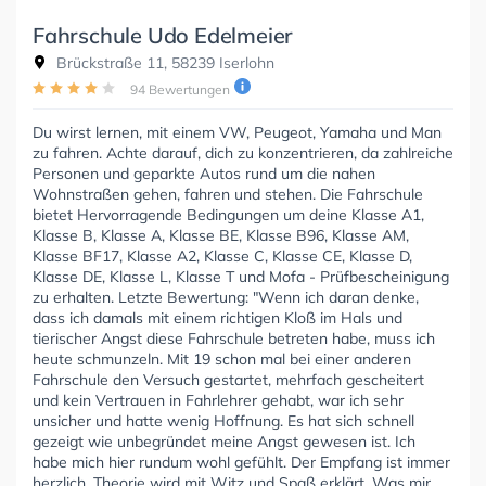
Fahrschule Udo Edelmeier
Brückstraße 11, 58239 Iserlohn
94 Bewertungen
Du wirst lernen, mit einem VW, Peugeot, Yamaha und Man
zu fahren. Achte darauf, dich zu konzentrieren, da zahlreiche
Personen und geparkte Autos rund um die nahen
Wohnstraßen gehen, fahren und stehen. Die Fahrschule
bietet Hervorragende Bedingungen um deine Klasse A1,
Klasse B, Klasse A, Klasse BE, Klasse B96, Klasse AM,
Klasse BF17, Klasse A2, Klasse C, Klasse CE, Klasse D,
Klasse DE, Klasse L, Klasse T und Mofa - Prüfbescheinigung
zu erhalten. Letzte Bewertung: "Wenn ich daran denke,
dass ich damals mit einem richtigen Kloß im Hals und
tierischer Angst diese Fahrschule betreten habe, muss ich
heute schmunzeln. Mit 19 schon mal bei einer anderen
Fahrschule den Versuch gestartet, mehrfach gescheitert
und kein Vertrauen in Fahrlehrer gehabt, war ich sehr
unsicher und hatte wenig Hoffnung. Es hat sich schnell
gezeigt wie unbegründet meine Angst gewesen ist. Ich
habe mich hier rundum wohl gefühlt. Der Empfang ist immer
herzlich. Theorie wird mit Witz und Spaß erklärt. Was mir