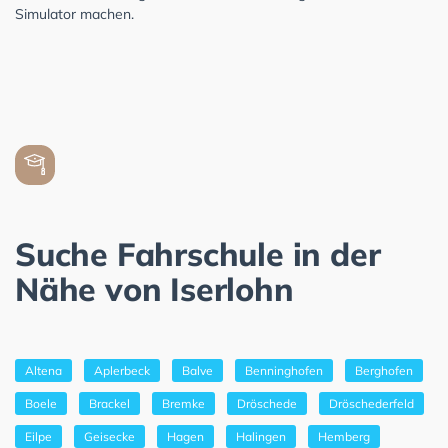
Simulator machen.
Suche Fahrschule in der
Nähe von Iserlohn
Altena
Aplerbeck
Balve
Benninghofen
Berghofen
Boele
Brackel
Bremke
Dröschede
Dröschederfeld
Eilpe
Geisecke
Hagen
Halingen
Hemberg