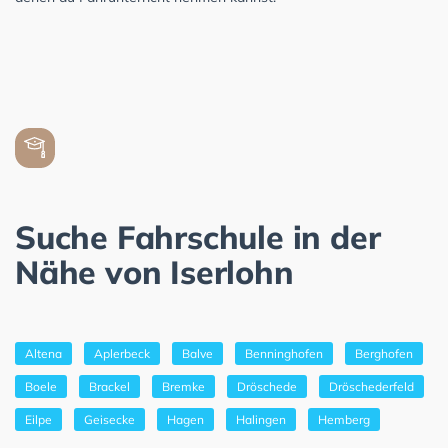
Suche Fahrschule in der
Nähe von Iserlohn
Altena
Aplerbeck
Balve
Benninghofen
Berghofen
Boele
Brackel
Bremke
Dröschede
Dröschederfeld
Eilpe
Geisecke
Hagen
Halingen
Hemberg