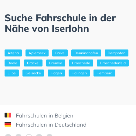
Suche Fahrschule in der
Nähe von Iserlohn
Altena
Aplerbeck
Balve
Benninghofen
Berghofen
Boele
Brackel
Bremke
Dröschede
Dröschederfeld
Eilpe
Geisecke
Hagen
Halingen
Hemberg
Fahrschulen in Belgien
Fahrschulen in Deutschland