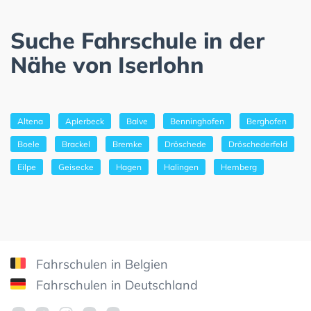
Suche Fahrschule in der
Nähe von Iserlohn
Altena
Aplerbeck
Balve
Benninghofen
Berghofen
Boele
Brackel
Bremke
Dröschede
Dröschederfeld
Eilpe
Geisecke
Hagen
Halingen
Hemberg
Fahrschulen in Belgien
Fahrschulen in Deutschland