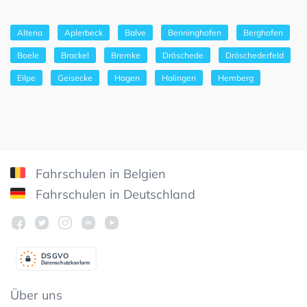
Altena
Aplerbeck
Balve
Benninghofen
Berghofen
Boele
Brackel
Bremke
Dröschede
Dröschederfeld
Eilpe
Geisecke
Hagen
Halingen
Hemberg
Fahrschulen in Belgien
Fahrschulen in Deutschland
DSGV
O
Datenschutzkonform
Über uns