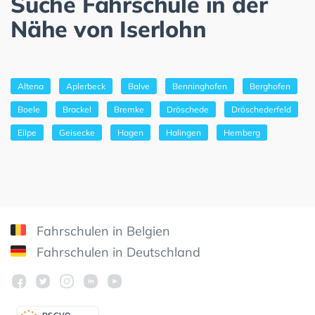
Suche Fahrschule in der
Nähe von Iserlohn
Altena
Aplerbeck
Balve
Benninghofen
Berghofen
Boele
Brackel
Bremke
Dröschede
Dröschederfeld
Eilpe
Geisecke
Hagen
Halingen
Hemberg
Fahrschulen in Belgien
Fahrschulen in Deutschland
DSGV
O