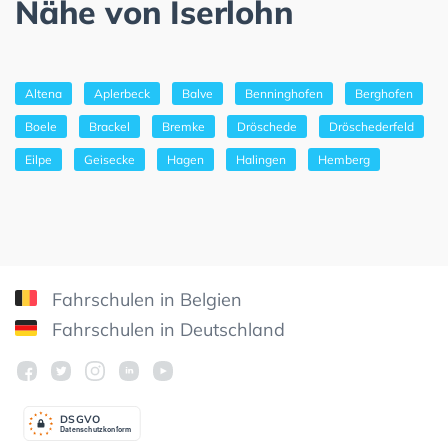
Nähe von Iserlohn
Altena
Aplerbeck
Balve
Benninghofen
Berghofen
Boele
Brackel
Bremke
Dröschede
Dröschederfeld
Eilpe
Geisecke
Hagen
Halingen
Hemberg
Fahrschulen in Belgien
Fahrschulen in Deutschland
DSGV
O
Datenschutzkonform