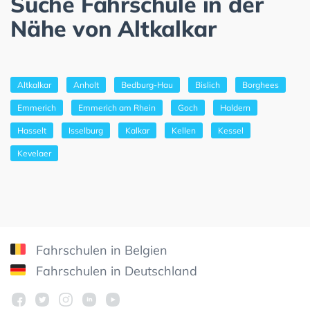
Suche Fahrschule in der
Nähe von Altkalkar
Altkalkar
Anholt
Bedburg-Hau
Bislich
Borghees
Emmerich
Emmerich am Rhein
Goch
Haldern
Hasselt
Isselburg
Kalkar
Kellen
Kessel
Kevelaer
Fahrschulen in Belgien
Fahrschulen in Deutschland