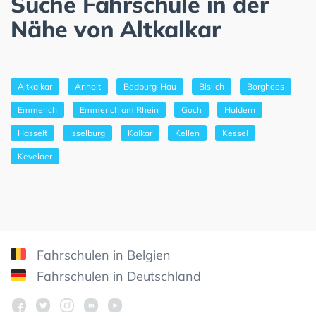
Suche Fahrschule in der
Nähe von Altkalkar
Altkalkar
Anholt
Bedburg-Hau
Bislich
Borghees
Emmerich
Emmerich am Rhein
Goch
Haldern
Hasselt
Isselburg
Kalkar
Kellen
Kessel
Kevelaer
Fahrschulen in Belgien
Fahrschulen in Deutschland