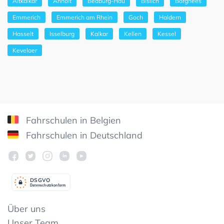
Altkalkar
Anholt
Bedburg-Hau
Bislich
Borghees
Emmerich
Emmerich am Rhein
Goch
Haldern
Hasselt
Isselburg
Kalkar
Kellen
Kessel
Kevelaer
Fahrschulen in Belgien
Fahrschulen in Deutschland
DSGV
O
Datenschutzkonform
Über uns
Unser Team