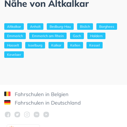
Nähe von Altkalkar
Altkalkar
Anholt
Bedburg-Hau
Bislich
Borghees
Emmerich
Emmerich am Rhein
Goch
Haldern
Hasselt
Isselburg
Kalkar
Kellen
Kessel
Kevelaer
Fahrschulen in Belgien
Fahrschulen in Deutschland