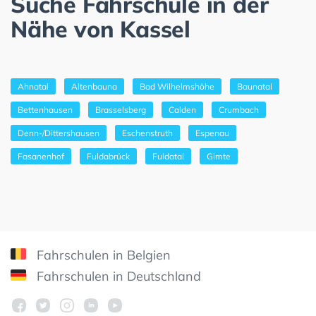
Suche Fahrschule in der
Nähe von Kassel
Ahnatal
Altenbauna
Bad Wilhelmshöhe
Baunatal
Bettenhausen
Brasselsberg
Calden
Crumbach
Denn-/Dittershausen
Eschenstruth
Espenau
Fasanenhof
Fuldabrück
Fuldatal
Gimte
Fahrschulen in Belgien
Fahrschulen in Deutschland